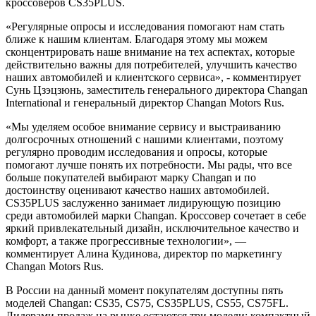
кроссоверов CS35PLUS.
«Регулярные опросы и исследования помогают нам стать
ближе к нашим клиентам. Благодаря этому мы можем
сконцентрировать наше внимание на тех аспектах, которые
действительно важны для потребителей, улучшить качество
наших автомобилей и клиентского сервиса», - комментирует
Сунь Цзэцзюнь, заместитель генерального директора Changan
International и генеральный директор Changan Motors Rus.
«Мы уделяем особое внимание сервису и выстраиванию
долгосрочных отношений с нашими клиентами, поэтому
регулярно проводим исследования и опросы, которые
помогают лучше понять их потребности. Мы рады, что все
больше покупателей выбирают марку Changan и по
достоинству оценивают качество наших автомобилей.
CS35PLUS заслуженно занимает лидирующую позицию
среди автомобилей марки Changan. Кроссовер сочетает в себе
яркий привлекательный дизайн, исключительное качество и
комфорт, а также прогрессивные технологии», —
комментирует Алина Кудинова, директор по маркетингу
Changan Motors Rus.
В России на данный момент покупателям доступны пять
моделей Changan: CS35, CS75, CS35PLUS, CS55, CS75FL.
Лидерами продаж на рынке остаются три модели: компактный