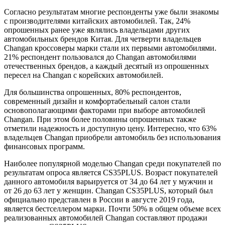
Согласно результатам многие респонденты уже были знакомы
с производителями китайских автомобилей. Так, 24%
опрошенных ранее уже являлись владельцами других
автомобильных брендов Китая. Для четверти владельцев
Changan кроссоверы марки стали их первыми автомобилями.
21% респондент пользовался до Changan автомобилями
отечественных брендов, а каждый десятый из опрошенных
пересел на Changan с корейских автомобилей.
Для большинства опрошенных, 80% респондентов,
современный дизайн и комфортабельный салон стали
основополагающими факторами при выборе автомобилей
Changan. При этом более половины опрошенных также
отметили надежность и доступную цену. Интересно, что 63%
владельцев Changan приобрели автомобиль без использования
финансовых программ.
Наиболее популярной моделью Changan среди покупателей по
результатам опроса является CS35PLUS. Возраст покупателей
данного автомобиля варьируется от 34 до 64 лет у мужчин и
от 26 до 63 лет у женщин. Changan CS35PLUS, который был
официально представлен в России в августе 2019 года,
является бестселлером марки. Почти 50% в общем объеме всех
реализованных автомобилей Changan составляют продажи