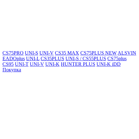
CS75PRO
UNI-S
UNI-V
CS35 MAX
CS75PLUS NEW
ALSVIN
EADOplus
UNI-L
CS35PLUS
UNI-S / CS55PLUS
CS75plus
CS95
UNI-T
UNI-V
UNI-K
HUNTER PLUS
UNI-K iDD
Покупка