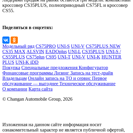
кроссовер CS35PLUS, полноприводный CS75FL и кроссовер
CS55.
Поделиться в соцсетях:
Модельный ряд
CS75PRO
UNI-S
UNI-V
CS75PLUS NEW
CS35 MAX
ALSVIN
EADOplus
UNI-L
CS35PLUS
UNI-S /
CS55PLUS
CS75plus
CS95
UNI-T
UNI-V
UNI-K
HUNTER
PLUS
UNI-K iDD
Покупка
Специальные предложения
Конфигуратор
Финансовые программы
Лизинг
Запись на тест-драйв
Владельцам
Онлайн запись на ТО и сервис
Первое
обслуживание — выгоднее
Техническое обслуживание
О компании
Карта сайта
© Changan Automobile Group, 2026
Изложенная на данном сайте информация носит
ознакомительный характер не является публичной офертой,