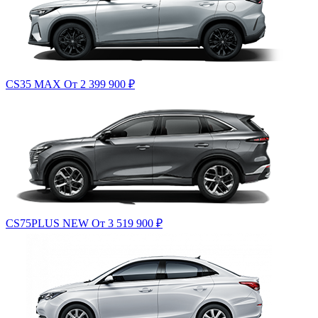
CS35 MAX
От 2 399 900
₽
CS75PLUS NEW
От 3 519 900
₽