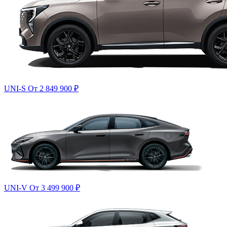
UNI-S
От 2 849 900
₽
UNI-V
От 3 499 900
₽