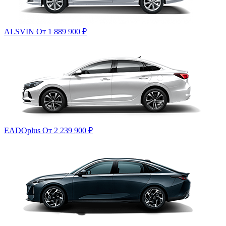
ALSVIN
От 1 889 900
₽
EADOplus
От 2 239 900
₽