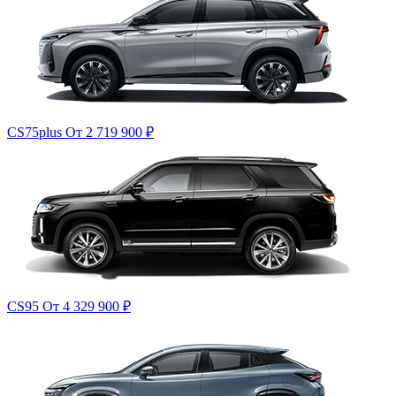
CS75plus
От 2 719 900
₽
CS95
От 4 329 900
₽