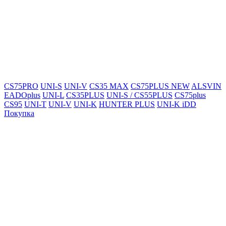
CS75PRO
UNI-S
UNI-V
CS35 MAX
CS75PLUS NEW
ALSVIN
EADOplus
UNI-L
CS35PLUS
UNI-S / CS55PLUS
CS75plus
CS95
UNI-T
UNI-V
UNI-K
HUNTER PLUS
UNI-K iDD
Покупка