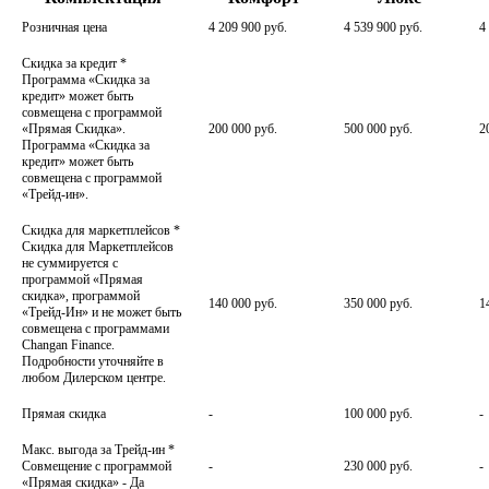
Розничная цена
4 209 900 руб.
4 539 900 руб.
4
Скидка за кредит
*
Программа «Скидка за
кредит» может быть
совмещена с программой
«Прямая Скидка».
200 000 руб.
500 000 руб.
2
Программа «Скидка за
кредит» может быть
совмещена с программой
«Трейд-ин».
Скидка для маркетплейсов
*
Скидка для Маркетплейсов
не суммируется с
программой «Прямая
скидка», программой
140 000 руб.
350 000 руб.
1
«Трейд-Ин» и не может быть
совмещена с программами
Changan Finance.
Подробности уточняйте в
любом Дилерском центре.
Прямая скидка
-
100 000 руб.
-
Макс. выгода за Трейд-ин
*
Совмещение с программой
-
230 000 руб.
-
«Прямая скидка» - Да