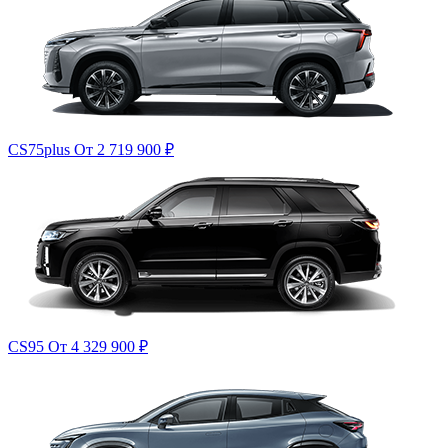
CS75plus
От 2 719 900
₽
CS95
От 4 329 900
₽