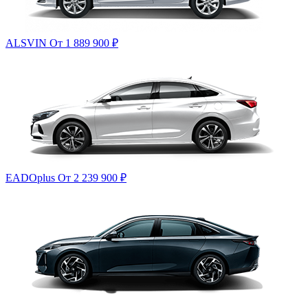
ALSVIN
От 1 889 900
₽
EADOplus
От 2 239 900
₽