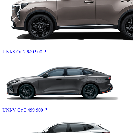
UNI-S
От 2 849 900
₽
UNI-V
От 3 499 900
₽