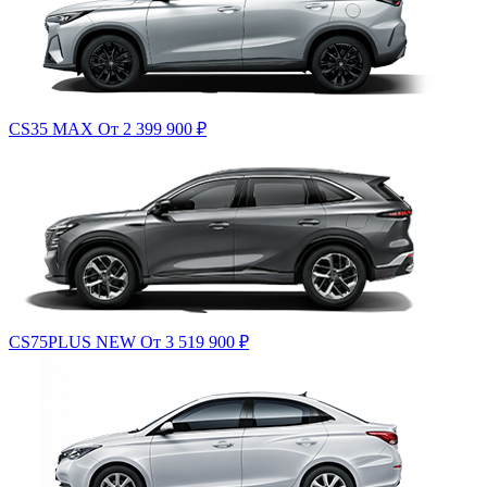
CS35 MAX
От 2 399 900
₽
CS75PLUS NEW
От 3 519 900
₽