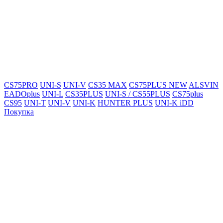
CS75PRO
UNI-S
UNI-V
CS35 MAX
CS75PLUS NEW
ALSVIN
EADOplus
UNI-L
CS35PLUS
UNI-S / CS55PLUS
CS75plus
CS95
UNI-T
UNI-V
UNI-K
HUNTER PLUS
UNI-K iDD
Покупка