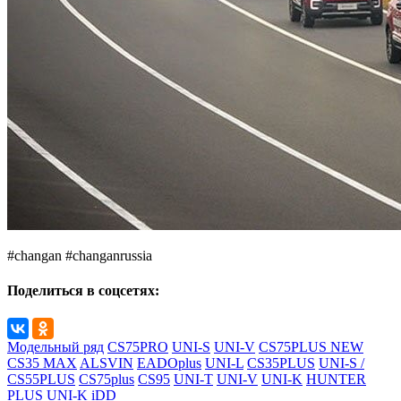
#changan #changanrussia
Поделиться в соцсетях:
Модельный ряд
CS75PRO
UNI-S
UNI-V
CS75PLUS NEW
CS35 MAX
ALSVIN
EADOplus
UNI-L
CS35PLUS
UNI-S /
CS55PLUS
CS75plus
CS95
UNI-T
UNI-V
UNI-K
HUNTER
PLUS
UNI-K iDD