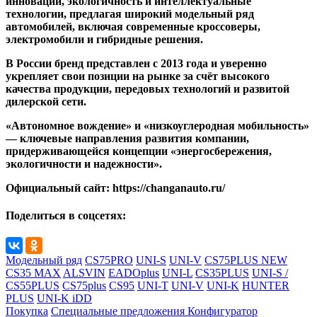
инновации, экологичность и интеллектуальные
технологии, предлагая широкий модельный ряд
автомобилей, включая современные кроссоверы,
электромобили и гибридные решения.
В России бренд представлен с 2013 года и уверенно
укрепляет свои позиции на рынке за счёт высокого
качества продукции, передовых технологий и развитой
дилерской сети.
«Автономное вождение» и «низкоуглеродная мобильность»
— ключевые направления развития компании,
придерживающейся концепции «энергосбережения,
экологичности и надежности».
Официальный сайт: https://changanauto.ru/
Поделиться в соцсетях:
Модельный ряд
CS75PRO
UNI-S
UNI-V
CS75PLUS NEW
CS35 MAX
ALSVIN
EADOplus
UNI-L
CS35PLUS
UNI-S /
CS55PLUS
CS75plus
CS95
UNI-T
UNI-V
UNI-K
HUNTER
PLUS
UNI-K iDD
Покупка
Специальные предложения
Конфигуратор