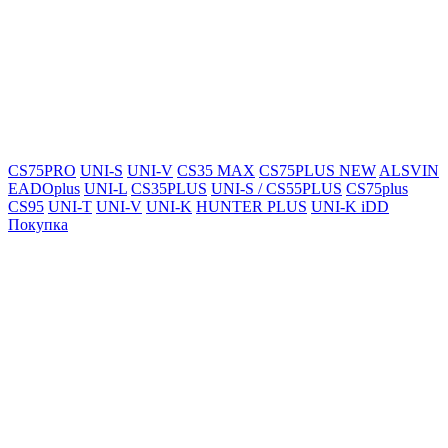
CS75PRO
UNI-S
UNI-V
CS35 MAX
CS75PLUS NEW
ALSVIN
EADOplus
UNI-L
CS35PLUS
UNI-S / CS55PLUS
CS75plus
CS95
UNI-T
UNI-V
UNI-K
HUNTER PLUS
UNI-K iDD
Покупка