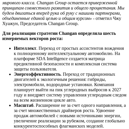
мирового класса. Changan Group остается приверженной
принципам совместного развития и общего процветания. Мы
будем двигаться вперед рука об руку с нашими партнерами,
объединенные единой целью и общим курсом»
- отметил Чжу
Хуажун, Председатель Changan Group.
Для реализации стратегии Changan определила шесть
измеряемых векторов роста:
Интеллект
. Переход от простых ассистентов вождения
к полноценному интеллектуальному автомобилю. На
платформе SDA Intelligence создается матрица
предиктивной безопасности и комплексная система
защиты пользователя.
Энергоэффективность
. Переход от традиционных
двигателей к экологичным решения: гибриды,
электромобили, водородные установки. Компания
планирует выйти на пик углеродных выбросов к 2027
году и внедряет систему управления углеродным следом
на всем жизненном цикле авто.
Масштаб
. Расширение не за счет одного направления, а
за счет множественных драйверов роста. Удвоение
продаж автомобилей с новыми источниками энергии,
увеличение реализации за рубежом, создание глобально
конкурентоспособных флагманских моделей.