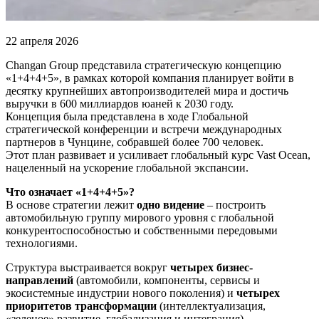
22 апреля 2026
Changan Group представила стратегическую концепцию
«1+4+4+5», в рамках которой компания планирует войти в
десятку крупнейших автопроизводителей мира и достичь
выручки в 600 миллиардов юаней к 2030 году.
Концепция была представлена в ходе Глобальной
стратегической конференции и встречи международных
партнеров в Чунцине, собравшей более 700 человек.
Этот план развивает и усиливает глобальный курс Vast Ocean,
нацеленный на ускорение глобальной экспансии.
Что означает «1+4+4+5»?
В основе стратегии лежит
одно видение
– построить
автомобильную группу мирового уровня с глобальной
конкурентоспособностью и собственными передовыми
технологиями.
Структура выстраивается вокруг
четырех бизнес-
направлений
(автомобили, компоненты, сервисы и
экосистемные индустрии нового поколения) и
четырех
приоритетов трансформации
(интеллектуализация,
«зеленое» развитие, глобализация и интеграция).