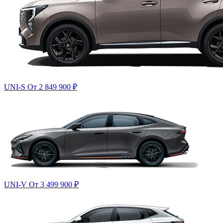
UNI-S
От 2 849 900
₽
UNI-V
От 3 499 900
₽