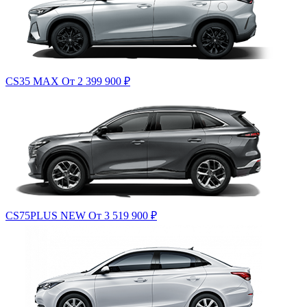
CS35 MAX
От 2 399 900
₽
CS75PLUS NEW
От 3 519 900
₽