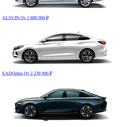
ALSVIN
От 1 889 900
₽
EADOplus
От 2 239 900
₽