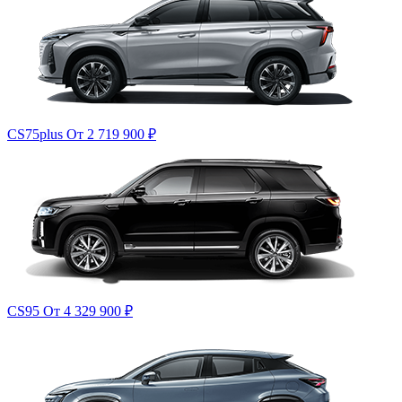
CS75plus
От 2 719 900
₽
CS95
От 4 329 900
₽