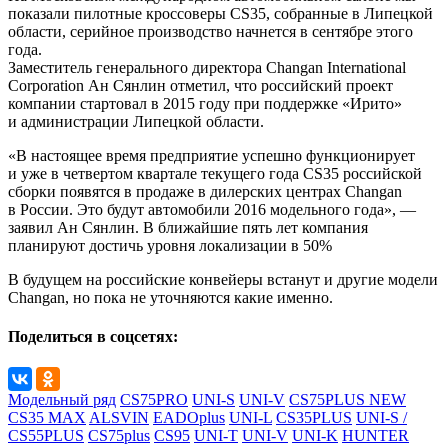
показали пилотные кроссоверы CS35, собранные в Липецкой
области, серийное производство начнется в сентябре этого
года.
Заместитель генерального директора Changan International
Corporation Ан Сянлин отметил, что российский проект
компании стартовал в 2015 году при поддержке «Ирито»
и администрации Липецкой области.
«В настоящее время предприятие успешно функционирует
и уже в четвертом квартале текущего года CS35 российской
сборки появятся в продаже в дилерских центрах Changan
в России. Это будут автомобили 2016 модельного года», —
заявил Ан Сянлин. В ближайшие пять лет компания
планируют достичь уровня локализации в 50%
В будущем на российские конвейеры встанут и другие модели
Changan, но пока не уточняются какие именно.
Поделиться в соцсетях:
Модельный ряд
CS75PRO
UNI-S
UNI-V
CS75PLUS NEW
CS35 MAX
ALSVIN
EADOplus
UNI-L
CS35PLUS
UNI-S /
CS55PLUS
CS75plus
CS95
UNI-T
UNI-V
UNI-K
HUNTER