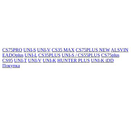
CS75PRO
UNI-S
UNI-V
CS35 MAX
CS75PLUS NEW
ALSVIN
EADOplus
UNI-L
CS35PLUS
UNI-S / CS55PLUS
CS75plus
CS95
UNI-T
UNI-V
UNI-K
HUNTER PLUS
UNI-K iDD
Покупка