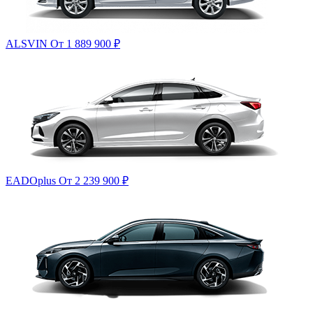
ALSVIN
От 1 889 900
₽
EADOplus
От 2 239 900
₽