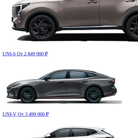
UNI-S
От 2 849 900
₽
UNI-V
От 3 499 900
₽