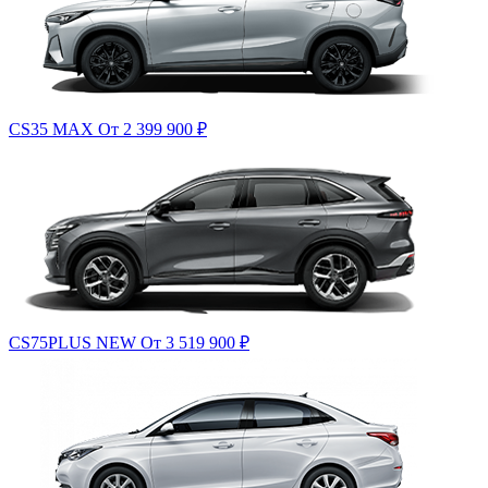
CS35 MAX
От 2 399 900
₽
CS75PLUS NEW
От 3 519 900
₽