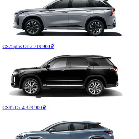
CS75plus
От 2 719 900
₽
CS95
От 4 329 900
₽